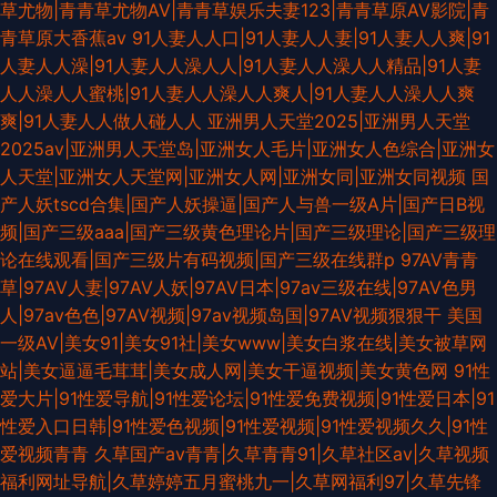
草尤物|青青草尤物AV|青青草娱乐夫妻123|青青草原AV影院|青
青草原大香蕉av
91人妻人人口|91人妻人人妻|91人妻人人爽|91
人妻人人澡|91人妻人人澡人人|91人妻人人澡人人精品|91人妻
人人澡人人蜜桃|91人妻人人澡人人爽人|91人妻人人澡人人爽
爽|91人妻人人做人碰人人
亚洲男人天堂2025|亚洲男人天堂
2025av|亚洲男人天堂岛|亚洲女人毛片|亚洲女人色综合|亚洲女
人天堂|亚洲女人天堂网|亚洲女人网|亚洲女同|亚洲女同视频
国
产人妖tscd合集|国产人妖操逼|国产人与兽一级A片|国产日B视
频|国产三级aaa|国产三级黄色理论片|国产三级理论|国产三级理
论在线观看|国产三级片有码视频|国产三级在线群p
97AV青青
草|97AV人妻|97AV人妖|97AV日本|97av三级在线|97AV色男
人|97av色色|97AV视频|97av视频岛国|97AV视频狠狠干
美国
一级AV|美女91|美女91社|美女www|美女白浆在线|美女被草网
站|美女逼逼毛茸茸|美女成人网|美女干逼视频|美女黄色网
91性
爱大片|91性爱导航|91性爱论坛|91性爱免费视频|91性爱日本|91
性爱入口日韩|91性爱色视频|91性爱视频|91性爱视频久久|91性
爱视频青青
久草国产av青青|久草青青91|久草社区av|久草视频
福利网址导航|久草婷婷五月蜜桃九一|久草网福利97|久草先锋