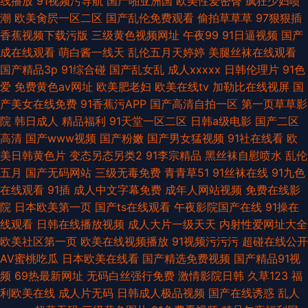
线播放
91视频污导航
国产啪亚洲国
欧美性爱密臀
疯狂少妇喷
潮
欧美肏屄一区二区
国产乱伦免费观看
偷拍草草草
97狠狠插
香蕉视频下载污版
三级黄色视频网址
午夜99
91日逼视频
国产
成在线观看
萌白酱一线天
乱伦五月天婷婷
美腿丝袜在线观看
国产精品3p
91综合碰
国产乱女乱
成人xxxxx
日韩伦理片
91色
爱
免费黄色av网址
欧美肥老妇
欧美在线tv
加勒比在线视屏
国
产美女在线免费
91香蕉污APP
国产高清自拍一区
第一页草草影
院
韩日成人
精品福利
91天堂一区二区
日韩a级电影
国产二区
高清
国产www视频
国产粉嫩
国产男女猛视频
91社在线看
欧
美日韩黄色片
变态另态另类2
91李宗精品
黑丝袜自慰喷水
乱伦
五月
国产无码网站
三级无毒免费
青青草51
91丝袜在线
91九色
在线观看
91插
成人中文字幕免费
成年人网站视频
免费在线影
院
日本欧美第一页
国产ts在线观看
午夜影院国产在线
91操在
线观看
日韩在线播放视频
成人大片一级天天
内射性爱网址大全
欧美社区第一页
欧美在线视频播放
91视频污污污
超碰在线公开
AV蜜桃吃瓜
日本欧美在线看
国产精选免费视频
国产精品91视
频
69热最新网址
无码白丝强行免费
激情影院日韩
久草123
福
利欧美在线
成人片无码
日韩成人极品视频
国产在线诱惑
乱人