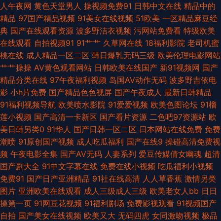
www夜夜撸av 伊人久久啊啊 四虎影音 欧美成人网片 欧美第18页 四虎音影
人午夜网
黄色天堂男人
操视频免费91
日韩中文在线
精品中的
精品
97国产精品视频
91美女在线视频
51欧美
一区精品麻豆经
亚洲一本道在线 91色网 91国精产品视频 亚洲三级片另类 香蕉视频ap 亚洲龙
典
国产在线观看资源
波多野洁衣视频
污网站免费看
特级欧美
在线观看
自拍视频91
91艹艹
久草网在线
18福利影院
老司机蜜
1级a片 成人午夜大片 海角社区亚瑟 91操机视频 豆花成人社区入口 玖玖资源
桃在线
成人精品一区二区
韩日爆乳无码三级
欧美伦理电影网站
艹艹操操
AV黄色观看网站
日韩欧美在线国产
新91视频网
国产
36 日日骚AV网站 午夜传媒福利 丝袜性爱aV 无码一二三四区 AV天堂成人网
精品分类在线
97午夜福利视频
岛国AV动作无码
波多野吉依电
影
小h片免费
国产精品色色视屏
国产午夜成人
最新日韩精品
精品呦呦呦 国产视频网 蜜桃视频在线观看 午夜成人伦理 国产精品一页二页
91福利视频导航
欧美喷水影院
91爱爱视频
欧美色图论坛
91榴
莲小视频
国产高清一卡新区
国产看片资源
二色吧97资源站
欧
91色站 国产站二区 人人操人人97 51国产视频 91网站免费入口 豆花社区视
美日韩另类0
91华人
国产日韩一区二区
日本网站在线免费
免费
潮喷
91原创国产视频
成人吃瓜福利
国产在线9
操碰高清免费视
频 激情一道本 欧美极品15p 亚洲成人色色 福利社17p 欧美日韩免费A级 午夜
频
午夜电影全集
国产AV无码
人妻系列
爱豆传媒倩女幽魂
超清
国产剧大全
91中文字幕在线
免费在线小视频
吃瓜福利小视频
影院006 97超碰自拍 国产TS 老司机福利电影院 日韩啪啪在线视频 中日精
免费91
国产日产亚洲精品
91社在线高清
人人草香蕉
激情另类
图片
亚洲欧美在线观看
成人三级成人三级
欧美老女人bb
日日
品色哟哟 日本叼嘿片 91视频www 久草精品伦理 青娱乐天天影院 亚洲在线
操第一页
91网豆花视频
91福利剧场
免费影视观看
91视频国产
自拍
国产美女在线视频
欧美又大
无码四虎
女同激吻视频
极品