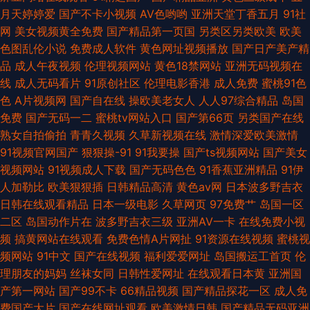
月天婷婷爱
国产不卡小视频
AV色哟哟
亚洲天堂丁香五月
91社
网
美女视频黄全免费
国产精品第一页国
另类区另类欧美
欧美
色图乱伦小说
免费成人软件
黄色网址视频播放
国产日产美产精
品
成人午夜视频
伦理视频网站
黄色18禁网站
亚洲无码视频在
线
成人无码看片
91原创社区
伦理电影香港
成人免费
蜜桃91色
色
A片视频网
国产自在线
操欧美老女人
人人97综合精品
岛国
免费
国产无码一二
蜜桃tv网站入口
国产第66页
另类国产在线
熟女自拍偷拍
青青久视频
久草新视频在线
激情深爱欧美激情
91视频官网国产
狠狠操-91
91我要操
国产ts视频网站
国产美女
视频网站
91视频成人下载
国产无码色色
91香蕉亚洲精品
91伊
人加勒比
欧美狠狠插
日韩精品高清
黄色av网
日本波多野吉衣
日韩在线观看精品
日本一级电影
久草网页
97免费艹
岛国一区
二区
岛国动作片在
波多野吉衣三级
亚洲AV一卡
在线免费小视
频
搞黄网站在线观看
免费色情A片网扯
91资源在线视频
蜜桃视
频网站
91中文
国产在线视频
福利爱爱网址
岛国搬运工首页
伦
理朋友的妈妈
丝袜女同
日韩性爱网址
在线观看日本黄
亚洲国
产第一网站
国产99不卡
66精品视频
国产精品探花一区
成人免
费国产大片
国产在线网址观看
欧美激情日韩
国产精品无码亚洲