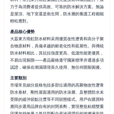
力于為消費者提供高效、可靠的防水解決方案。無論
是屋頂、地下室還是衛生間，防水層的養護工程都能
輕松應對。
產品核心優勢
大荔東方雨虹防水材料采用優質改性瀝青和高分子聚
合物原材料，具備卓越的耐老化性和延展性。與傳統
防水材料相比，其抗拉強度更高、低溫性能更優異，
不易出現裂隙——產品嚴格遵守國家標準并通過多項
認證，確保在潮濕環境長久使用、無任何開裂困擾。
主要類別
市場常見細分規格包括多部位適用的高聚物改性瀝青
防水卷材、剛性屋面適用的防水涂層、及整體防水未
受限的緩沖節點注漿等不同狀態樣式。用戶在購買時
應同步選用品牌自有的封閉表劑，實現整批粘穩雙重
守護加持效果？答目型配合底涂濕潤后的玻纖液安裝