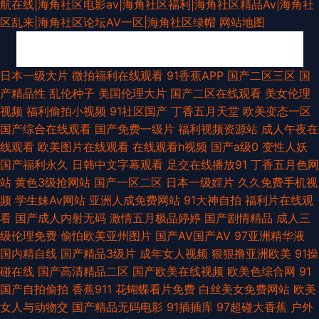
航在线|海角社区电影av|海角社区福利|海角社区精品Av|海角社
区乱来|海角社区论坛AV一区|海角社区绿帽
网站地图
国产精品传媒1 91视频国 综合亚洲97 成人a∨∨在线 国内福利视频 麻豆三级
日本一级大片
微拍福利在线观看
91香蕉APP
国产二区三区
国
产精品性
乱伦种子
美国伦理大片
国产二区在线观看
美女伦理
视频 日本人妻丝袜 97夜夜夜 韩国超碰av 日本一道本 亚洲夜夜情 波多野结
视频
福利偷拍小视频
91社区国产
丁香五月天堂
欧美变态一区
国产综合在线观看
国产免费一级片
福利视频资源站
成人午夜在
衣一本道 九一视频免费看 天天综合素质快播 四虎精品91 91香蕉草莓 国内自
线观看
欧美图片在线观看
在线观看h视频
国产a级0
变性人妖
国产福利永久
日韩中文字幕观看
足交在线播放91
丁香五月色网
拍AV 青娱乐91 在线导航日韩av 东方AV成人影视 日韩三级片新网址 97另类
站
黄色3级抢网站
国产一区二区
日本一级婬片
久久免费手机视
频
学生妹Av网站
亚洲人成免费网站
91大神自拍
福利片在线观
高清影院 国产极品久久 精品二区精品 熟女少妇一二区 99精品在这里 国产精
看
国产成人内射无码
激情五月极品婷婷
国产剧情精品
成人三
级伦理免费
偷怕欧美亚州图片
国产AV国产AV
97亚洲精华液
品白丝91 欧美人妖网址 香蕉伊人AV 麻豆瑟瑟视频 99激情 在线观看阿V 尤
国内精自线
国产精品3级片
成年女人视频
狠狠撸亚洲欧美
91操
碰在线
国产高清精品二区
国产欧美在线视频
欧美色综合网
91
物jk自慰喷水 成人电影香蕉视频 欧美操逼网 伊人Av大香蕉 丰满人妻一区二
国产自拍偷拍
香蕉911
花蝴蝶看片免费
白丝美女免费网站
欧美
女人与动物交
国产精品无码电影
91插插库
97超碰大香蕉
户外
区 欧美H版在 日韩福利社区 深夜无码福利视频 97超碰护士 成人网片第一页