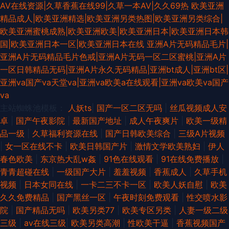
AV在线资源|久草香蕉在线99|久草一本AV|久久69热
欧美亚洲
精品成人|欧美亚洲精选|欧美亚洲另类热图|欧美亚洲另类综合|
欧美亚洲蜜桃成熟|欧美亚洲欧美|欧美亚洲日本|欧美亚洲日本韩
国|欧美亚洲日本一区|欧美亚洲日本在线
亚洲A片无码精品毛片|
亚洲A片无码精品毛片色戒|亚洲A片无码一区二区蜜桃|亚洲A片
一区日韩精品无码|亚洲A片永久无码精品|亚洲bt成人|亚洲bt区|
亚洲va国产va天堂va|亚洲va欧美a在线观看|亚洲va欧美va国产
va
主站蜘蛛池模板：
人妖ts
|
国产一区二区无吗
|
丝瓜视频成人安
卓
|
国产午夜影院
|
最新国产地址
|
成人午夜爽片
|
欧美一级精
品一级
|
久草福利资源在线
|
国产日韩欧美综合
|
三级A片视频
|
女一区在线不卡
|
欧美日韩国产片
|
激情文学欧美熟妇
|
伊人
春色欧美
|
东京热大乱w姦
|
91色在线观看
|
91在线免费播放
|
青青超碰在线
|
一级国产大片
|
羞羞视频
|
香蕉成人
|
久草手机
视频
|
日本女同在线
|
一卡二三不卡一区
|
欧美人妖自慰
|
欧美
久久免费精品
|
国产黑丝一区
|
午夜时刻免费观看
|
性交喷水影
院
|
国产精品无吗
|
欧美另类77
|
欧美专区另类
|
人妻一级二级
三级
|
av在线三级
|
欧美另类高潮
|
性欧美干逼
|
香蕉视频国产