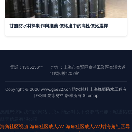
甘肅防水材料制作與推薦 價格適中的高性價比選擇
電話：1305256**
地址：上海市奉賢區奉浦工業區奉浦大道
111號6樓1207室
Copyright © 2026
www.gbe227.cn
防水材料
上海峰振防水工程有
限公司
防水材料
版權所有
Sitemap
感谢您访问我们的网站，您可能还对以下资源感兴趣：昭通拓杭
航天信息有限公司
海角社区视频|海角社区成人AV|海角社区成人AV片|海角社区导