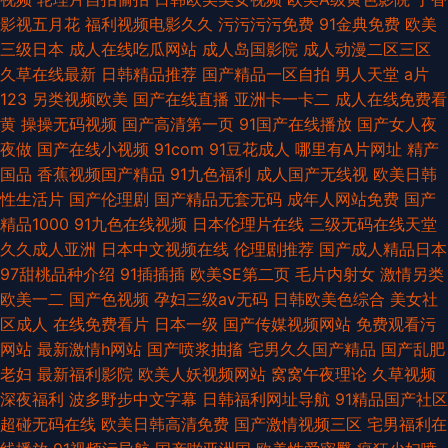
影视五月花
福利视频电影久久
污污污污免费
91金典免费
欧美
三级日本
成人在线吃瓜网站
成人岛国影院
成人动漫二区三区
久草在线最新
日韩精品推荐
国产精品一区自拍
男人天堂
a片
123
另类视频欧美
国产在线直播
亚洲卡一卡二
成人在线免费看
黄
操操无码视频
国产高清第一页
91国产在线播放
国产女人夜
夜做
国产在线小视频
91com
91豆花成人
哪里有A片网址
精产
国品
香蕉视频国产精品
91九色福利
成人国产无线视
欧美日韩
性生活片
国产伦理剧
国产精品无套无码
成年人网站免费
国产
精品1000
91九色在线视频
日本伦理片在线
三级无码在线天堂
久久成人亚洲
日本中文视频在线
伦理剧推荐
国产成人精品日本
97甜桃品种介绍
91插插插
欧美SE第二页
毛片内射女
激情另类
欧美一二
国产色视频
孕妇三级av无码
日韩欧美色综合
美女社
区成人
在线免费看片
日本一级
国产传媒视频网站
免费观看污
网站
最新激情h网站
国产喷浆抽搐
宅男久久国产精品
国产乱肥
老妇
最新福利影院
欧美人妖视频网站
窝窝午夜理论
久草视频
深夜福利
波多野步中文字幕
日韩福利网址导航
91精品国产社区
超碰无码在线
欧美日韩高清免费
国产激情视频三区
宅男福利在