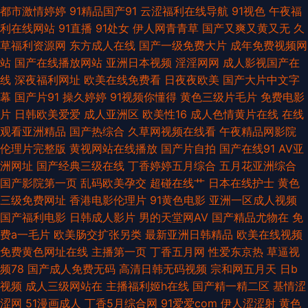
频官网社区 国产欧美性交 欧洲亚洲自拍 97在线 男人天堂社区 日韩欧美sss
都市激情婷婷
91精品国产91
云涩福利在线导航
91视色
午夜福
利在线网站
91直播
91处女
伊人网青青草
国产又爽又黄又无
久
日韩伦理片网站 日韩专区视频 亚洲色图另类图片 91豆花视频在线 av天堂电
草福利资源网
东方成人在线
国产一级免费大片
成年免费视频网
站
国产在线播放网站
亚洲日本视频
淫淫网网
成人影视国产在
影网 豆花AV网站入口 午夜福利院产业 国产精成人品AV 久草免费福利 人妖
线
深夜福利网址
欧美在线免费看
日夜夜欧美
国产大片中文字
幕
国产片91
操久婷婷
91视频你懂得
黄色三级片毛片
免费电影
操伪娘 四虎影像 五月四房色播婷婷 91资源网址 AV男人 肏屄无码日韩 成人
片
日韩欧美爱爱
成人亚洲区
欧美性16
成人色情黄片在线
在线
观看亚洲精品
国产热综合
久草网视频在线看
午夜精品网影院
影片金明 美女免费αV 日韩高清第一页 五月天精品导航 性爱探花视频 超碰伊
伦理片完整版
黄视网站在线播放
国产片自拍
国产在线91
AV亚
洲网址
国产经典三级在线
丁香婷婷五月综合
五月花亚洲综合
人97 玖草资源站 免费的瑟瑟的网站 青青草精品资源站 日韩素人无码 超碰九
国产影院第一页
乱码欧美孕交
超碰在线艹
日本在线护士
黄色
三级免费网址
香港电影伦理片
91黄色电影
亚洲一区成人视频
色111 日韩久久 AV美女网址 萌白酱白虎一线天 婷婷成人淫网 A片网纸 欧美
国产福利电影
日韩成人影片
男的天堂网AV
国产精品尤物在
免
费a一毛片
欧美肠交扩张另类
最新亚洲日韩精品
欧美在线视频
性爱V 成人含羞草 欧美操逼1区 日本片网址 高清在线观看av 日韩A片做爱网
免费黄色网址在线
主播第一页
丁香五月网
性爱东京热
草逼视
频78
国产成人免费无码
高清日韩无码视频
宗和网五月天
日b
站 伊人蕉久 操少妇的b 男女上床视频 午夜影院006 操日本美女 久草在线视
视频
成人三级网站在
主播福利姬h在线
国产精一精二区
基情涩
涩网
51漫画成人
丁香5月综合网
91爱爱com
伊人涩涩射
黄色