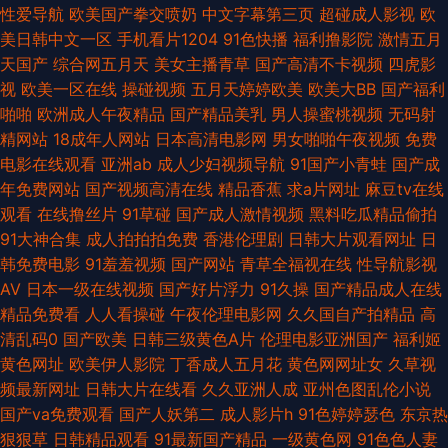
男人天堂 www色色综 日韩撸视频 AV淫海量导航 超碰人人看系列 人人操人
性爱导航
欧美国产拳交喷奶
中文字幕第三页
超碰成人影视
欧
美日韩中文一区
手机看片1204
91色快播
福利撸影院
激情五月
人奸 AV一二 黄色毛片A片 天天日皮 豆花网页入口 日韩AV电影色图 91白丝
天国产
综合网五月天
美女主播青草
国产高清不卡视频
四虎影
视
欧美一区在线
操碰视频
五月天婷婷欧美
欧美大BB
国产福利
美女 岛国肏逼在线 久久免费视频21 黄色视频免费链接 女同视频在线观看 深
啪啪
欧洲成人午夜精品
国产精品美乳
男人操蜜桃视频
无码射
精网站
18成年人网站
日本高清电影网
男女啪啪午夜视频
免费
夜浮力视频 尤物自拍成人 午夜欧美剧场 超碰自拍网 天堂中文AV 91麻豆高清
电影在线观看
亚洲ab
成人少妇视频导航
91国产小青蛙
国产成
年免费网站
国产视频高清在线
精品香蕉
求a片网址
麻豆tv在线
视频 成人网在线观看 美国激情综合网 亚洲爱爱爱含羞草 超碰快爱 激情超碰
观看
在线撸丝片
91草碰
国产成人激情视频
黑料吃瓜精品偷拍
91大神合集
成人拍拍拍免费
香港伦理剧
日韩大片观看网址
日
在线 天天射综合 97超碰精品 豆花视频在线吃瓜 麻豆avtt99 熟女视频免费
韩免费电影
91羞羞视频
国产网站
青草全福视在线
性导航影视
AV
日本一级在线视频
国产好片浮力
91久操
国产精品成人在线
51社区精品视频 久久草莓在线视频 久久嫩草免费看 尤物在线导航 超碰级品
精品免费看
人人看操碰
午夜伦理电影网
久久国自产拍精品
高
清乱码0
国产欧美
日韩三级黄色A片
伦理电影亚洲国产
福利姬
老湿影院体验区 91狼人社 国产韩国精品一 日韩成人一区 91黄色网 九一在線
黄色网址
欧美伊人影院
丁香成人五月花
黄色网网址女
久草视
频最新网址
日韩大片在线看
久久亚洲人成
亚州色图乱伦小说
免費觀看 超碰在线网站 天堂女优久久 豆花AV网站入口 欧美群p成人网 91视
国产va免费观看
国产人妖第二
成人影片h
91色婷婷瑟色
东京热
狠狠草
日韩精品观看
91最新国产精品
一级黄色网
91色色人妻