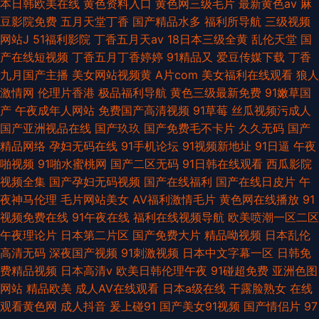
本日韩欧美在线
黄色资料入口
黄色网三级毛片
最新黄色av
麻
豆影院免费
五月天堂丁香
国产精品水多
福利所导航
三级视频
网站J
51福利影院
丁香五月天av
18日本三级全黄
乱伦天堂
国
产在线短视频
丁香五月丁香婷婷
91精品又
爱豆传媒下载
丁香
九月国产主播
美女网站视频黄
A片com
美女福利在线观看
狼人
激情网
伦理片香港
极品福利导航
黄色三级最新免费
91嫩草国
产
午夜成年人网站
免费国产高清视频
91草莓
丝瓜视频污成人
国产亚洲视品在线
国产玖玖
国产免费毛不卡片
久久无码
国产
精品网络
孕妇无码在线
91手机论坛
91视频新地址
91日逼
午夜
啪视频
91啪水蜜桃网
国产二区无码
91日韩在线观看
西瓜影院
视频全集
国产孕妇无码视频
国产在线福利
国产在线日皮片
午
夜神马伦理
毛片网站美女
AV福利激情毛片
黄色网在线播放
91
视频免费在线
91午夜在线
福利在线视频导航
欧美喷潮一区二区
午夜理论片
日本第二片区
国产免费大片
精品呦视频
日本乱伦
高清无码
深夜国产视频
91刺激视频
日本中文字幕一区
日韩免
费精品视频
日本高清v
欧美日韩伦理午夜
91碰超免费
亚洲色图
网站
精品欧美
成人AV在线观看
日本a级在线
干露脸熟女
在线
观看黄色网
成人抖音
爰上碰91
国产美女91视频
国产情侣片
97