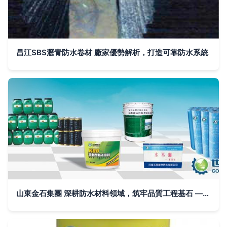
昌江SBS瀝青防水卷材 廠家優勢解析，打造可靠防水系統
山東金石集團 深耕防水材料領域，筑牢品質工程基石 ——在世界工廠網全球企業庫中的實力寫照