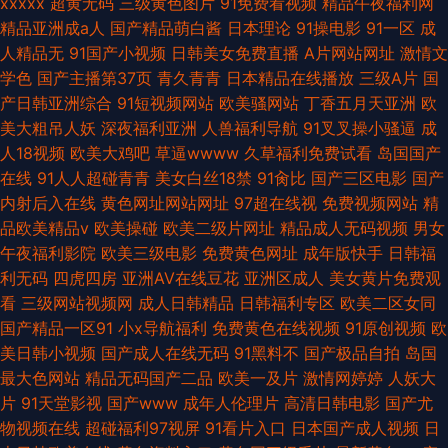
xxxxx
超黄无码
三级黄色图片
91免费看视频
精品午夜福利网
精品亚洲成a人
国产精品萌白酱
日本理论
91操电影
91一区
成
人精品无
91国产小视频
日韩美女免费直播
A片网站网址
激情文
学色
国产主播第37页
青久青青
日本精品在线播放
三级A片
国
产日韩亚洲综合
91短视频网站
欧美骚网站
丁香五月天亚洲
欧
美大粗吊人妖
深夜福利亚洲
人兽福利导航
91叉叉操小骚逼
成
人18视频
欧美大鸡吧
草逼wwww
久草福利免费试看
岛国国产
在线
91人人超碰青青
美女白丝18禁
91肏比
国产三区电影
国产
内射后入在线
黄色网址网站网址
97超在线视
免费视频网站
精
品欧美精品v
欧美操碰
欧美二级片网址
精品成人无码视频
男女
午夜福利影院
欧美三级电影
免费黄色网址
成年版快手
日韩福
利无码
四虎四房
亚洲AV在线豆花
亚洲区成人
美女黄片免费观
看
三级网站视频网
成人日韩精品
日韩福利专区
欧美二区女同
国产精品一区91
小x导航福利
免费黄色在线视频
91原创视频
欧
美日韩小视频
国产成人在线无码
91黑料不
国产极品自拍
岛国
最大色网站
精品无码国产二品
欧美一及片
激情网婷婷
人妖大
片
91天堂影视
国产www
成年人伦理片
高清日韩电影
国产尤
物视频在线
超碰福利97视屏
91看片入口
日本国产成人视频
日