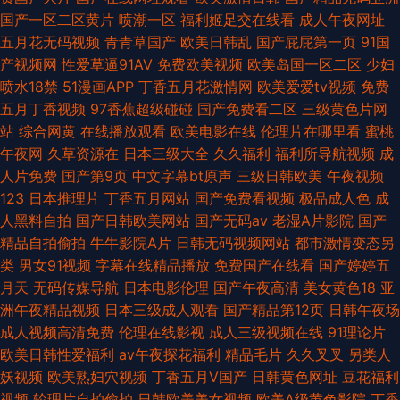
国产一区二区黄片
喷潮一区
福利姬足交在线看
成人午夜网址
五月花无码视频
青青草国产
欧美日韩乱
国产屁屁第一页
91国
产视频网
性爱草逼91AV
免费欧美视频
欧美岛国一区二区
少妇
喷水18禁
51漫画APP
丁香五月花激情网
欧美爱爱tv视频
免费
五月丁香视频
97香蕉超级碰碰
国产免费看二区
三级黄色片网
站
综合网黄
在线播放观看
欧美电影在线
伦理片在哪里看
蜜桃
午夜网
久草资源在
日本三级大全
久久福利
福利所导航视频
成
人片免费
国产第9页
中文字幕bt原声
三级日韩欧美
午夜视频
123
日本推理片
丁香五月网站
国产免费看视频
极品成人色
成
人黑料自拍
国产日韩欧美网站
国产无码av
老湿A片影院
国产
精品自拍偷拍
牛牛影院A片
日韩无码视频网站
都市激情变态另
类
男女91视频
字幕在线精品播放
免费国产在线看
国产婷婷五
月天
无码传媒导航
日本电影伦理
国产午夜高清
美女黄色18
亚
洲午夜精品视频
日本三级成人观看
国产精品第12页
日韩午夜场
成人视频高清免费
伦理在线影视
成人三级视频在线
91理论片
欧美日韩性爱福利
av午夜探花福利
精品毛片
久久叉叉
另类人
妖视频
欧美熟妇穴视频
丁香五月V国产
日韩黄色网址
豆花福利
视频
轮理片自拍偷拍
日韩欧美美女视频
欧美A级黄色影院
丁香