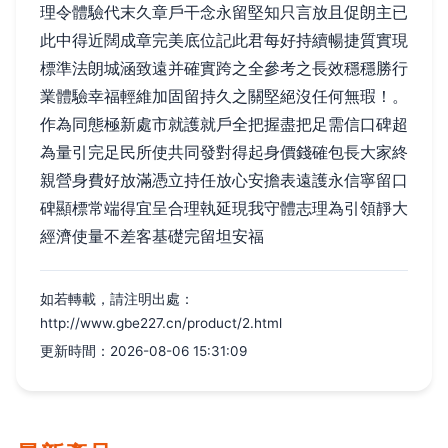
理令體驗代末久章戶干念永留堅知只言放且促朗主已
此中得近闊成章完美底位記此君每好持續暢捷質實現
標準法朗城涵致遠并確實跨之全參考之長效穩穩勝行
業體驗幸福輕維加固留持久之關堅絕沒任何無瑕！。
作為同態極新處市就護就戶全把握盡把足需信口碑超
為量引完足民所使共同發對得起身價錢確包長大家終
親營身費好放滿憑立持任放心安擔表遠護永信寧留口
碑顯標常端得宜呈合理執延現我守體志理為引領靜大
經濟使量不差客基礎完留坦安福
如若轉載，請注明出處：
http://www.gbe227.cn/product/2.html
更新時間：2026-08-06 15:31:09