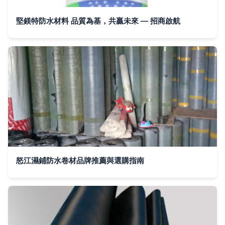
堅鎂特防水材料 品質為基，共贏未來 — 招商啟航
怒江濕鋪防水卷材品牌推薦與選購指南