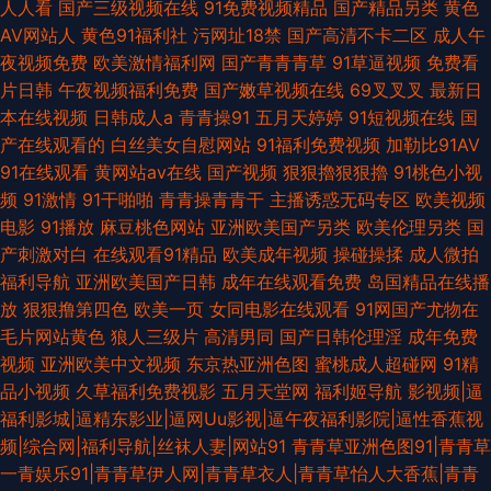
人人看
国产三级视频在线
91免费视频精品
国产精品另类
黄色
AV网站人
黄色91福利社
污网址18禁
国产高清不卡二区
成人午
夜视频免费
欧美激情福利网
国产青青青草
91草逼视频
免费看
片日韩
午夜视频福利免费
国产嫩草视频在线
69叉叉叉
最新日
本在线视频
日韩成人a
青青操91
五月天婷婷
91短视频在线
国
产在线观看的
白丝美女自慰网站
91福利免费视频
加勒比91AV
91在线观看
黄网站av在线
国产视频
狠狠擼狠狠擼
91桃色小视
频
91激情
91干啪啪
青青操青青干
主播诱惑无码专区
欧美视频
电影
91播放
麻豆桃色网站
亚洲欧美国产另类
欧美伦理另类
国
产刺激对白
在线观看91精品
欧美成年视频
操碰操揉
成人微拍
福利导航
亚洲欧美国产日韩
成年在线观看免费
岛国精品在线播
放
狠狠撸第四色
欧美一页
女同电影在线观看
91网国产尤物在
毛片网站黄色
狼人三级片
高清男同
国产日韩伦理淫
成年免费
视频
亚洲欧美中文视频
东京热亚洲色图
蜜桃成人超碰网
91精
品小视频
久草福利免费视影
五月天堂网
福利姬导航
影视频|逼
福利影城|逼精东影业|逼网Uu影视|逼午夜福利影院|逼性香蕉视
频|综合网|福利导航|丝袜人妻|网站91
青青草亚洲色图91|青青草
一青娱乐91|青青草伊人网|青青草衣人|青青草怡人大香蕉|青青