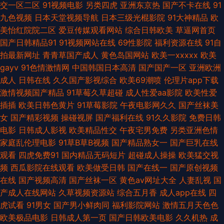
交一区二区
91视频电影
另类四虎
亚洲东京热
国产不卡在线
91
九色视频
日本天堂视频导航
日本三级光棍影院
91大神精品
欧
导航 性生活A级视频 91人妻爽 99re情色 男人天堂网在线 视频福利在线看 伊
美怡红院院二区
爱豆传媒观看网站
综合日韩欧美
草逼网首页
国产日韩精品91
91视频网站在线
69性影院
福利资源在线
91自
人青青香蕉 91色惰网 99欧美操碰 老司机香蕉久久 日韩第1页 午夜福利院
拍最新网址
青青草国产成人
黄色岛国网站
欧美一xxxxx
欧美
gayv
91色情激情网
中国韩国日本高清
国产国产一区
亚洲欧洲
91N 做爱91 91只有精品 黄色A片网 人妖丝袜H 熟妇性交 亚洲成人中文网 91
成人
日韩在线
久久国产影视综合
欧美69潮喷
伦理片app下载
激情视频国产精品
91草莓久草超碰
成人性爱aa影院
欧美性爱
久久 AV诱惑网址 九九爱热 人妻重口味 天美免费mv 亚洲影院老司机 91给我
插插
欧美日韩色黄片
91草莓影院
午夜电影网久久
国产丝袜美
女
国产精彩视频
操碰视屏
国产福利在线
91久久影院
免费日韩
女成人 久草手机在线视频 日韩免费毛片 先锋AV爽爽爽 91精品国产白丝 成人
电影
日韩成人影视
欧美精品性交
午夜宅男免费
另类亚洲色情
家庭乱伦理电影
91草B草B视频
国产精品熟女一
国产巨乳在线
伊人电影 黄色AAA片电影 麻豆专区 人人射性爱视频 欧美日韩H片 在线色ab
观看
四虎免费91
国内精品无码短片
超碰成人操操
欧美猛交视
频
西瓜影院在线观看
欧美做受日韩
国产在线一
国产原创视频
国产福利导航在线 韩国AV导航 青青操黄色网址 伊人伊人网 AV免费网站永久
在线
国产视频高清
国产丝袜一区
黄色av网址大全
人妻乱视
国
产成人在线网站
久草视频资源站
综合五月香
成人app在线
四
av资源总站 成人AV社区影院 福利社老湿 欧美精品爱爱 91網站 97无码视频
虎试看
91男女
国产男小鲜肉同
福利影院网站
激情五月天色色
欧美极品电影
日韩成人第一页
国产日韩欧美电影
久久机热
成