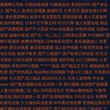
频不卡 熟女熟妇BBw 91人妻人妻 青娱乐豆花午夜 WWW嫩逼91 蜜臀69 亚
视频网址导航
91国在线观看
91最新自拍
黄色软件91
国产操女
人
国产乱人
欧美乱欲视频
超碰吃瓜
久草涩涩
最新在线A片网
洲成人福利导航 波多野吉衣av 老司机激情福利 午夜成人影院 成人色影免费
址
黄色视屏网站
欧美午夜寂寞影院
新视觉影视
成人写真福利
欧美内射网址
日本中文字幕无码
97日穴网
成人免费在线
精品
六月天婷婷丁香 91涩涩网站 男人天堂网AV 伊人影院成人A片 国产视频三级
国产免费观看
国产不卡高清
91av在线播放
91制作传媒
岛国av
资源
超碰91资源
国产乱一乱二乱三
日韩美女直播
91尤物69
蜜
三级在线观看 大香蕉岛国片 91黑丝后入 超碰国产在线 免费看a的网址 含羞
桃午夜激情
免费伦理电影
日本电影伦理片
黄瓜视频成人
性爱
婷婷
爱豆在线看
麻豆影院爱爱
成人软件视频
午夜宅男在线
91
草91 宅男深夜影院
专区在线
狠狠干欧美
国产三级国产
国产欧美日韩在线
97五月
天婷婷
日韩在线网
91福利社视频
福利导航
A片三级网站
久草
视频8
香蕉APP污视频
艹艹艹插逼
国产精品五月天
狠狠操欧美
性爱
国产绝色精品
精品孕妇无码视频
午夜A片三级片
天美果冻
传媒
久久国产成人精品
精品93久久久
日本人妖射精
学生妹
avav
国产熟女视频在线
乱伦第一页
韩日视频
高清国产剧观看
人妻少妇视频二区
成人无码高清毛片
亚洲av激情电影
午夜导
航在线
国内主播第一页
国产高清电影网址
91社区论坛
免费网
站黄色在线
久久偷拍高清亚洲
91午夜在线免费
亚洲精品第五页
麻豆网站在线观看
91精选国产
国产精品亚洲
黄色三级成年
五