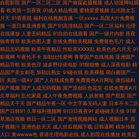
自慰影院
国产一区二区二区
国产偷窥盗摄视频
成人动漫网站观
看
欧美第一页夜夜
91成人精品视频
蜜桃爱爱视频
乱伦熟女五
欧美A∨在线观看 熟女福利导航 AV色欲蜜桃天堂 福利AV一区 欧美色图网址
月天
91香蕉视
福利在线视频直播
一区xxxxx
岛国大片免费视
频
一道日本亚洲香蕉
国产91高清精品
国产一区二区福利
伦理
四虎欧美性爱影院 AV高清在线播放 韩日韩有码 人妖色色狼网站 午夜激情按
在线播放
人妻无码精品
91自拍在线观看
国产一级片内射
夜夜
骑青青草
欧美色图人妻
在线免费欧美视频
免费黄色毛片
成人
摩 国产七页 男人和女人操国产 日韩色片在线看 白丝jk高潮喷水 国产资源网
精品无码视频
欧美午夜极品
性欧美ⅩⅩⅩⅩ乱
欧美色色六月天
91
影视网
午夜伦不卡
加勒比性爱网
青草国产在线视频
亚洲国产
欧洲人妻丰满 午夜福利五月天 99色色伦 福利社区一二 久久草国产精品 日韩
精品导航
欧美色淫
波多野结依电影
91狠狠撸
成人深夜电影
精
品国产美女剃毛
加勒比熟女
91碰在线
欧美裸模
萌白酱国产一
免看一级a 亚洲色图五月天 成人自慰网站 激情综合网中国 日日夜夜网 18岁
区
美国一级AV
国产人在线成免费
免费黄色A片网址
微拍福利
国产视频
国产人成无码视频
国产原创区色花堂
在线免费黄A片
成人片 海角社区母子 深夜影院深a 影音先锋男潮吹 成人电影香蕉视频 玖玖
久草福利
乱伦家庭
成人午夜免费视频
人妖射精
国产屁屁
国产
精品天干天
国产精品午夜一区
中文字幕无码人妻
日本不卡二区
精品国产 日韩三极片 伊人影音成人网 91网页在线观看 wwww无码 久热青
国产日韩91
久草福利视频网
91日日夜夜91
超碰碰天天操
91草
草酒店视频
韩日一区二区
国产激情视频网站
成人视频日本
茄
草 日韩福利视频导航 午夜情色av 91aV免费视频 91自摸 韩国美女A级片 欧
子视频污
亚洲色欲天天
成人丝瓜视频下载
日韩逼网
精东传媒
入口
黄wwww色
香港伦理电影在线
成人影院在线播放
欧美足
美情色图文 深夜福利入口 91人人看 TS人妖色情网 男人天堂无码av 三级片